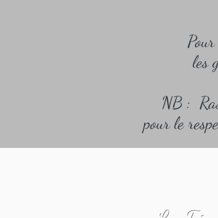
Pour 
les 
NB : Ras
pour le resp