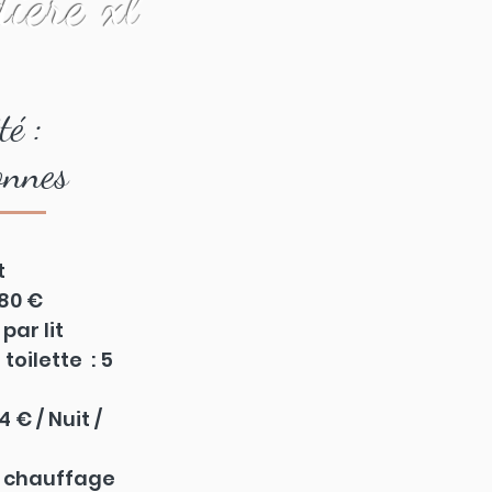
ière xl
té :
onnes
t
 80 €
par lit
toilette : 5
4 € / Nuit /
et chauffage