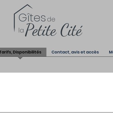
Gîtes
de
Petite Cité
la
Tarifs, Disponibilités
Contact, avis et accès
M
fs et disponibil