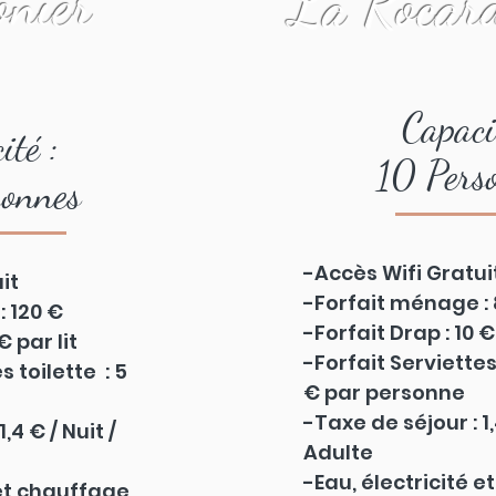
onier
La Rocard
Capaci
ité :
10 Pers
sonnes
-Accès Wifi Gratui
it
-Forfait ménage :
 120 €
-Forfait Drap : 10 € 
€ par lit
-Forfait Serviettes 
s toilette : 5
€ par personne
-Taxe de séjour : 1,
,4 € / Nuit /
Adulte
-Eau, électricité 
 et chauffage