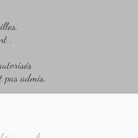
lles,
ent .
autorisés
t pas admis.