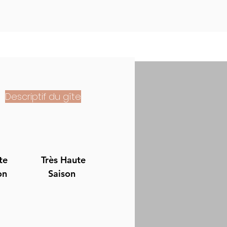
Descriptif du gîte
te
Très Haute
on
Saison