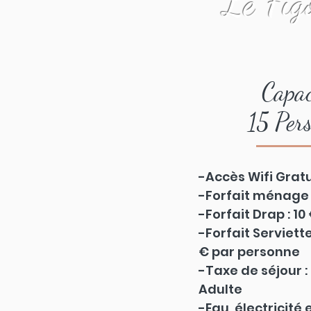
Le Fig
Capac
15 Per
-Accès Wifi Gratu
-Forfait ménage :
-Forfait Drap : 10 
-Forfait Serviette
€ par personne
-Taxe de séjour : 1
Adulte
-Eau, électricité