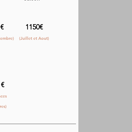
 €
1150€
ptembre)
(Juillet et Aout)
 €
nces
res)