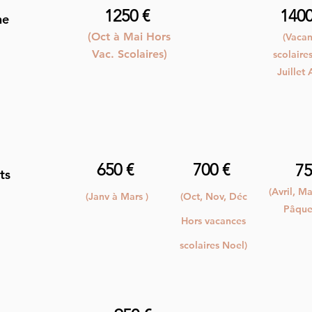
1250 €
140
ne
(Oct à Mai Hors
(Vaca
Vac. Scolaires)
scolaire
Juillet 
650 €
700 €
75
ts
(Avril, M
(Janv à Mars )
(Oct, Nov, Déc
Pâques
Hors vacances
scolaires Noel)