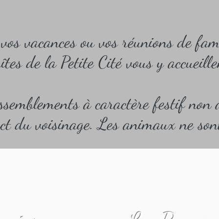
vos vacances ou vos réunions de fami
gîtes de la Petite Cité vous y accueill
semblements à caractère festif non 
ect du voisinage. Les animaux ne son