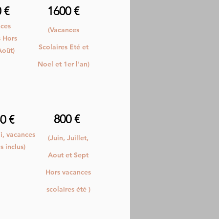
0 €
1600 €
nces
(Vacances
s Hors
Scolaires Eté et
Août)
Noel et 1er l'an)
800 €
0 €
ai, vacances
(Juin, Juillet,
 inclus
)
Aout et Sept
Hors vacances
scolaires été )