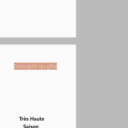
Descriptif du gîte
e
Très Haute
n
Saison