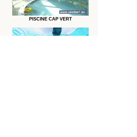
PISCINE CAP VERT
Situé à 12 kms des gîtes
nageur
PISCINE CAP VERT
Ouvert toute l’année, 7 jours
sur 7, CAP VERT vous propose
plusieurs espaces pour toutes
les pratiques :