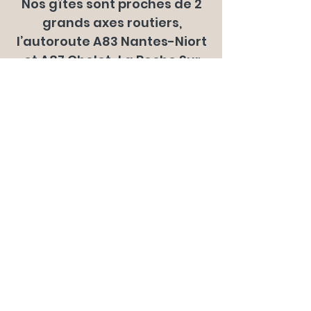
Nos gîtes sont proches de 2
grands axes routiers,
l’autoroute A83 Nantes-Niort
et A87 Cholet-La Roche Sur
Yon, facile à rejoindre par 3
portes : Bournezeau (17 min),
Les Essarts (12 min), Les
Herbiers (12 min).
De même la voie rapide
menant directement à la
mer est accessible dès
Bournezeau pour un trajet
faisable en 55 min.
Les gares SNCF les plus
proches sont Cholet (40km)
et la Roche sur Yon (35 km).