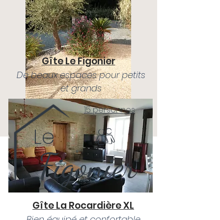
Gîte Le Figonier
De beaux espaces pour petits
et grands
Tarifs et disponibilités
15 personnes
Le
Figonier
Gîte La Rocardière XL
Bien équipé et confortable