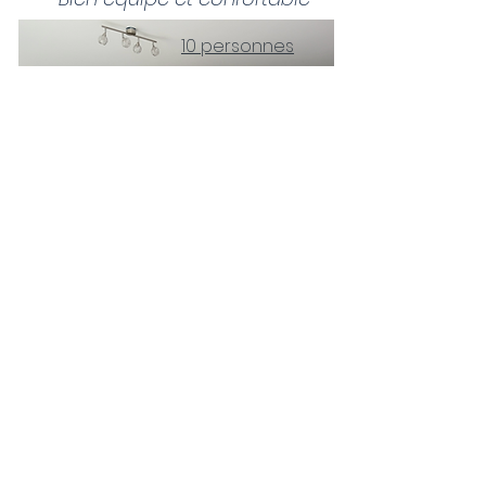
10 personnes
La
R
ocardière xl